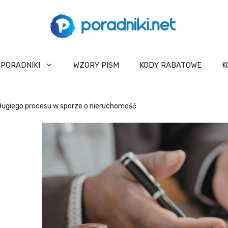
PORADNIKI
WZORY PISM
KODY RABATOWE
K
długiego procesu w sporze o nieruchomość
U