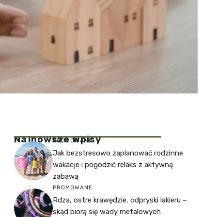
Najnowsze Wpisy
PROMOWANE
Jak bezstresowo zaplanować rodzinne
wakacje i pogodzić relaks z aktywną
zabawą
PROMOWANE
Rdza, ostre krawędzie, odpryski lakieru –
skąd biorą się wady metalowych