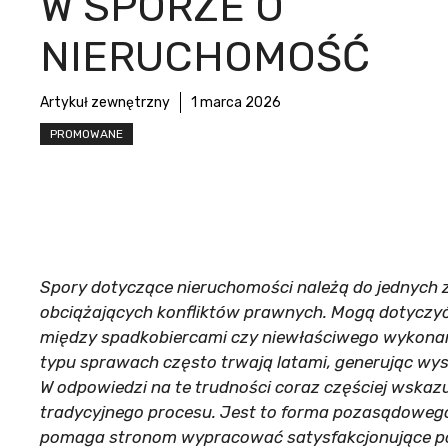
W SPORZE O
NIERUCHOMOŚĆ
Artykuł zewnętrzny
1 marca 2026
PROMOWANE
Spory dotyczące nieruchomości należą do jednych z
obciążających konfliktów prawnych. Mogą dotyczyć 
między spadkobiercami czy niewłaściwego wykona
typu sprawach często trwają latami, generując wyso
W odpowiedzi na te trudności coraz częściej wskazu
tradycyjnego procesu. Jest to forma pozasądowego
pomaga stronom wypracować satysfakcjonujące por