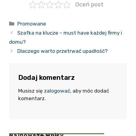
Oceń post
Kategorie
Promowane
Szafka na klucze – must have każdej firmy i
domu?
Dlaczego warto przetrwać upadłość?
Dodaj komentarz
Musisz się
zalogować
, aby móc dodać
komentarz.
Najnowsze Wpisy
PROMOWANE