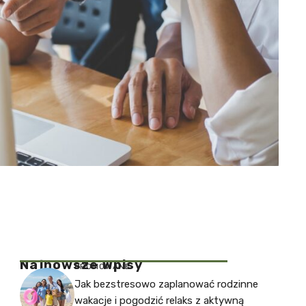
Najnowsze Wpisy
PROMOWANE
Jak bezstresowo zaplanować rodzinne
wakacje i pogodzić relaks z aktywną