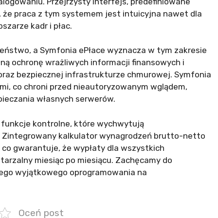
logowaniu. Przejrzysty interfejs, predefiniowane
 że praca z tym systemem jest intuicyjna nawet dla
szarze kadr i płac.
zeństwo, a Symfonia ePłace wyznacza w tym zakresie
ną ochronę wrażliwych informacji finansowych i
az bezpiecznej infrastrukturze chmurowej. Symfonia
ami, co chroni przed nieautoryzowanym wglądem,
pieczania własnych serwerów.
funkcje kontrolne, które wychwytują
. Zintegrowany kalkulator wynagrodzeń brutto-netto
co gwarantuje, że wypłaty dla wszystkich
wtarzalny miesiąc po miesiącu. Zachęcamy do
 tego wyjątkowego oprogramowania na
Oceń post