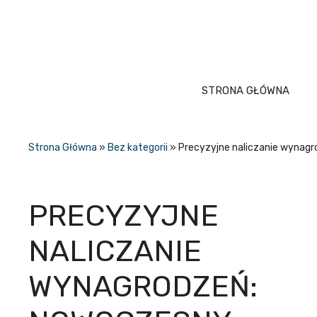
Przejdź
do
treści
STRONA GŁÓWNA
Strona Główna
»
Bez kategorii
»
Precyzyjne naliczanie wynagr
PRECYZYJNE
NALICZANIE
WYNAGRODZEŃ: