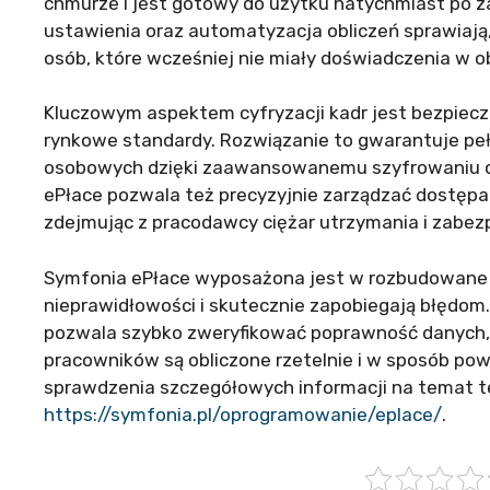
chmurze i jest gotowy do użytku natychmiast po za
ustawienia oraz automatyzacja obliczeń sprawiają,
osób, które wcześniej nie miały doświadczenia w ob
Kluczowym aspektem cyfryzacji kadr jest bezpiec
rynkowe standardy. Rozwiązanie to gwarantuje peł
osobowych dzięki zaawansowanemu szyfrowaniu or
ePłace pozwala też precyzyjnie zarządzać dostęp
zdejmując z pracodawcy ciężar utrzymania i zabez
Symfonia ePłace wyposażona jest w rozbudowane 
nieprawidłowości i skutecznie zapobiegają błędom
pozwala szybko zweryfikować poprawność danych, 
pracowników są obliczone rzetelnie i w sposób po
sprawdzenia szczegółowych informacji na temat
https://symfonia.pl/oprogramowanie/eplace/
.