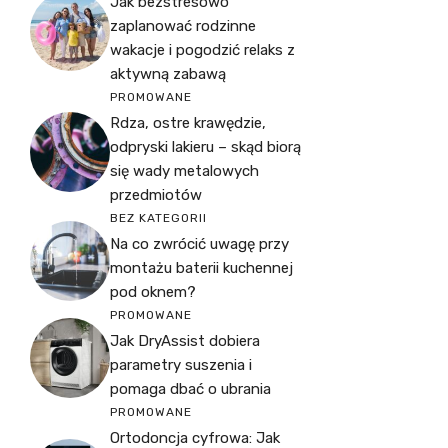
Jak bezstresowo
zaplanować rodzinne
wakacje i pogodzić relaks z
aktywną zabawą
PROMOWANE
Rdza, ostre krawędzie,
odpryski lakieru – skąd biorą
się wady metalowych
przedmiotów
BEZ KATEGORII
Na co zwrócić uwagę przy
montażu baterii kuchennej
pod oknem?
PROMOWANE
Jak DryAssist dobiera
parametry suszenia i
pomaga dbać o ubrania
PROMOWANE
Ortodoncja cyfrowa: Jak