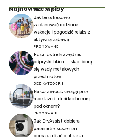
Najnowsze Wpisy
PROMOWANE
Jak bezstresowo
zaplanować rodzinne
wakacje i pogodzić relaks z
aktywną zabawą
PROMOWANE
Rdza, ostre krawędzie,
odpryski lakieru – skąd biorą
się wady metalowych
przedmiotów
BEZ KATEGORII
Na co zwrócić uwagę przy
montażu baterii kuchennej
pod oknem?
PROMOWANE
Jak DryAssist dobiera
parametry suszenia i
pomaga dbać o ubrania