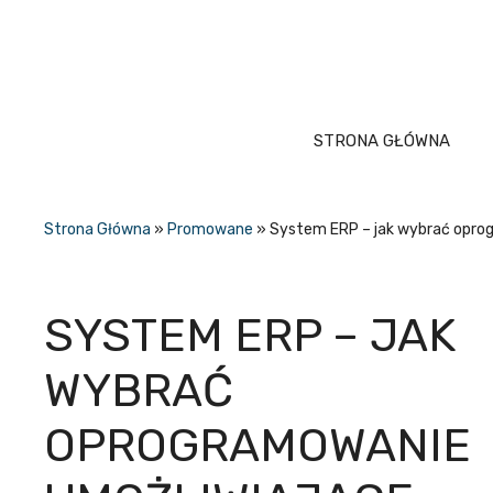
Przejdź
do
treści
STRONA GŁÓWNA
Strona Główna
»
Promowane
»
System ERP – jak wybrać opro
SYSTEM ERP – JAK
WYBRAĆ
OPROGRAMOWANIE