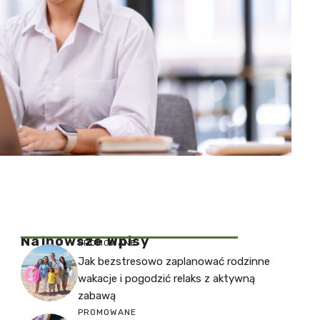
Najnowsze Wpisy
PROMOWANE
Jak bezstresowo zaplanować rodzinne
wakacje i pogodzić relaks z aktywną
zabawą
PROMOWANE