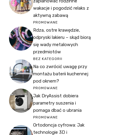
zaplanować rodzinne
wakacje i pogodzić relaks z
aktywną zabawą
PROMOWANE
Rdza, ostre krawędzie,
odpryski lakieru – skąd biorą
się wady metalowych
przedmiotów
BEZ KATEGORII
Na co zwrócić uwagę przy
montażu baterii kuchennej
pod oknem?
PROMOWANE
Jak DryAssist dobiera
parametry suszenia i
pomaga dbać o ubrania
PROMOWANE
Ortodoncja cyfrowa: Jak
technologie 3D i