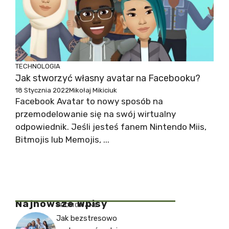
TECHNOLOGIA
Jak stworzyć własny avatar na Facebooku?
18 Stycznia 2022
Mikołaj Mikiciuk
Facebook Avatar to nowy sposób na
przemodelowanie się na swój wirtualny
odpowiednik. Jeśli jesteś fanem Nintendo Miis,
Bitmojis lub Memojis, ...
Najnowsze Wpisy
PROMOWANE
Jak bezstresowo