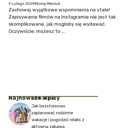
9 Lutego 2021
Mikołaj Mikiciuk
Zachowaj wyjątkowe wspomnienia na stałe!
Zapisywanie filmów na Instagramie nie jest tak
skomplikowane, jak mogłoby się wydawać.
Oczywiście, możesz to ...
Najnowsze Wpisy
PROMOWANE
Jak bezstresowo
zaplanować rodzinne
wakacje i pogodzić relaks z
aktywną zabawą