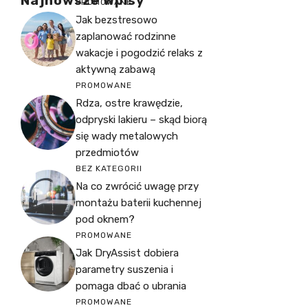
Najnowsze Wpisy
PROMOWANE
Jak bezstresowo
zaplanować rodzinne
wakacje i pogodzić relaks z
aktywną zabawą
PROMOWANE
Rdza, ostre krawędzie,
odpryski lakieru – skąd biorą
się wady metalowych
przedmiotów
BEZ KATEGORII
Na co zwrócić uwagę przy
montażu baterii kuchennej
pod oknem?
PROMOWANE
Jak DryAssist dobiera
parametry suszenia i
pomaga dbać o ubrania
PROMOWANE