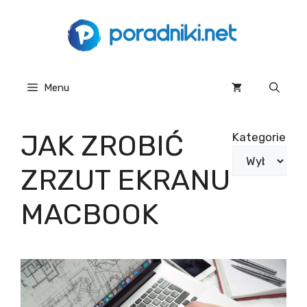
Przejdź
do
treści
Menu
JAK ZROBIĆ
Kategorie
ZRZUT EKRANU
MACBOOK