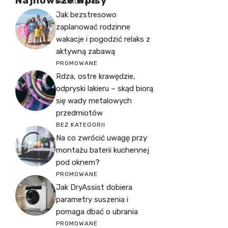
Najnowsze Wpisy
PROMOWANE
Jak bezstresowo
zaplanować rodzinne
wakacje i pogodzić relaks z
aktywną zabawą
PROMOWANE
Rdza, ostre krawędzie,
odpryski lakieru – skąd biorą
się wady metalowych
przedmiotów
BEZ KATEGORII
Na co zwrócić uwagę przy
montażu baterii kuchennej
pod oknem?
PROMOWANE
Jak DryAssist dobiera
parametry suszenia i
pomaga dbać o ubrania
PROMOWANE