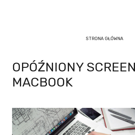
Przejdź
do
treści
STRONA GŁÓWNA
OPÓŹNIONY SCREE
MACBOOK