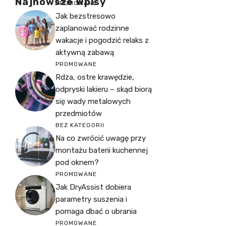
Najnowsze Wpisy
PROMOWANE
Jak bezstresowo
zaplanować rodzinne
wakacje i pogodzić relaks z
aktywną zabawą
PROMOWANE
Rdza, ostre krawędzie,
odpryski lakieru – skąd biorą
się wady metalowych
przedmiotów
BEZ KATEGORII
Na co zwrócić uwagę przy
montażu baterii kuchennej
pod oknem?
PROMOWANE
Jak DryAssist dobiera
parametry suszenia i
pomaga dbać o ubrania
PROMOWANE