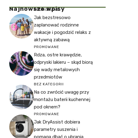
Najnowsze Wpisy
PROMOWANE
Jak bezstresowo
zaplanować rodzinne
wakacje i pogodzić relaks z
aktywną zabawą
PROMOWANE
Rdza, ostre krawędzie,
odpryski lakieru – skąd biorą
się wady metalowych
przedmiotów
BEZ KATEGORII
Na co zwrócić uwagę przy
montażu baterii kuchennej
pod oknem?
PROMOWANE
Jak DryAssist dobiera
parametry suszenia i
pomaga dbać o ubrania