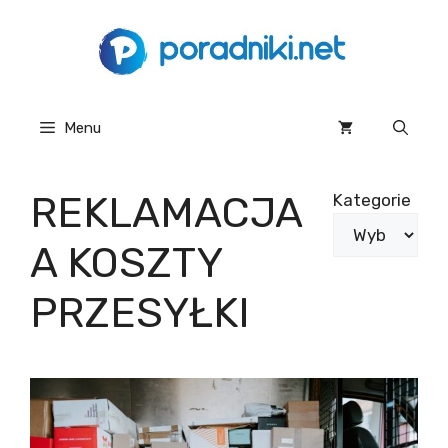
Przejdź
do
treści
Menu
REKLAMACJA
Kategorie
A KOSZTY
PRZESYŁKI