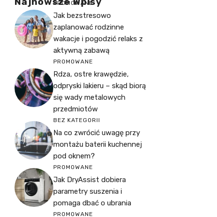
Najnowsze Wpisy
PROMOWANE
Jak bezstresowo
zaplanować rodzinne
wakacje i pogodzić relaks z
aktywną zabawą
PROMOWANE
Rdza, ostre krawędzie,
odpryski lakieru – skąd biorą
się wady metalowych
przedmiotów
BEZ KATEGORII
Na co zwrócić uwagę przy
montażu baterii kuchennej
pod oknem?
PROMOWANE
Jak DryAssist dobiera
parametry suszenia i
pomaga dbać o ubrania
PROMOWANE