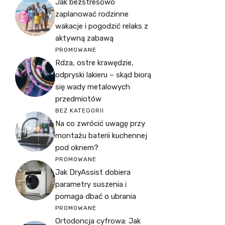
Jak bezstresowo
zaplanować rodzinne
wakacje i pogodzić relaks z
aktywną zabawą
PROMOWANE
Rdza, ostre krawędzie,
odpryski lakieru – skąd biorą
się wady metalowych
przedmiotów
BEZ KATEGORII
Na co zwrócić uwagę przy
montażu baterii kuchennej
pod oknem?
PROMOWANE
Jak DryAssist dobiera
parametry suszenia i
pomaga dbać o ubrania
PROMOWANE
Ortodoncja cyfrowa: Jak