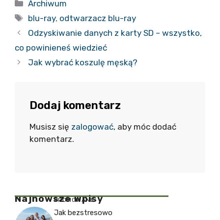
Kategorie
Archiwum
Tagi
blu-ray
,
odtwarzacz blu-ray
Odzyskiwanie danych z karty SD – wszystko,
co powinieneś wiedzieć
Jak wybrać koszulę męską?
Dodaj komentarz
Musisz się
zalogować
, aby móc dodać
komentarz.
Najnowsze Wpisy
PROMOWANE
Jak bezstresowo