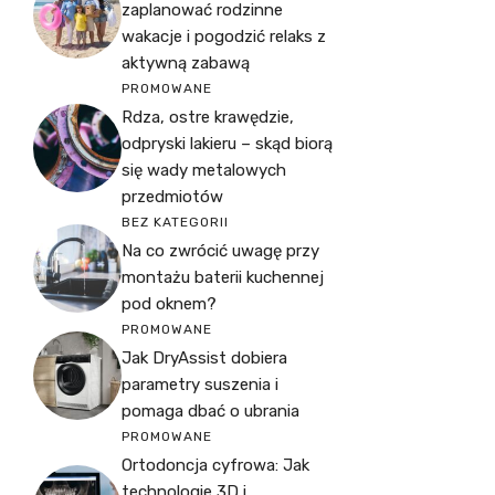
zaplanować rodzinne
wakacje i pogodzić relaks z
aktywną zabawą
PROMOWANE
Rdza, ostre krawędzie,
odpryski lakieru – skąd biorą
się wady metalowych
przedmiotów
BEZ KATEGORII
Na co zwrócić uwagę przy
montażu baterii kuchennej
pod oknem?
PROMOWANE
Jak DryAssist dobiera
parametry suszenia i
pomaga dbać o ubrania
PROMOWANE
Ortodoncja cyfrowa: Jak
technologie 3D i