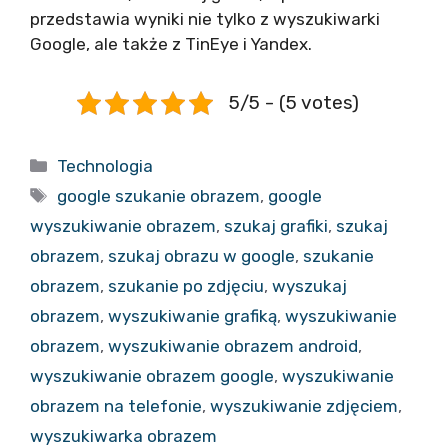
przedstawia wyniki nie tylko z wyszukiwarki
Google, ale także z TinEye i Yandex.
5/5 - (5 votes)
Kategorie
Technologia
Tagi
google szukanie obrazem
,
google
wyszukiwanie obrazem
,
szukaj grafiki
,
szukaj
obrazem
,
szukaj obrazu w google
,
szukanie
obrazem
,
szukanie po zdjęciu
,
wyszukaj
obrazem
,
wyszukiwanie grafiką
,
wyszukiwanie
obrazem
,
wyszukiwanie obrazem android
,
wyszukiwanie obrazem google
,
wyszukiwanie
obrazem na telefonie
,
wyszukiwanie zdjęciem
,
wyszukiwarka obrazem