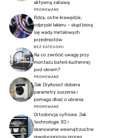
aktywną zabawą
PROMOWANE
Rdza, ostre krawędzie,
odpryski lakieru – skąd biorą
się wady metalowych
przedmiotów
BEZ KATEGORII
Na co zwrócić uwagę przy
montażu baterii kuchennej
pod oknem?
PROMOWANE
Jak DryAssist dobiera
parametry suszenia i
pomaga dbać o ubrania
PROMOWANE
Ortodoncja cyfrowa: Jak
technologie 3D i
skanowanie wewnątrzustne
rewolucjonizują proces