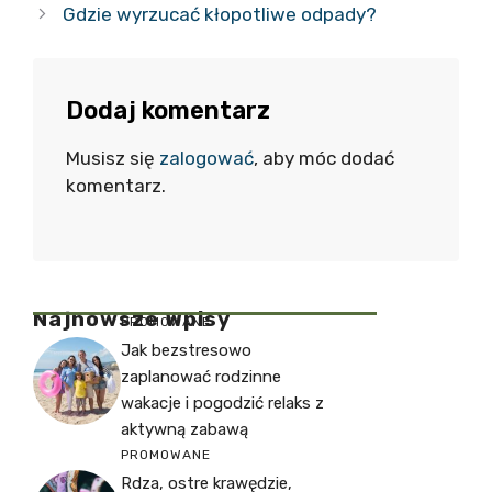
Gdzie wyrzucać kłopotliwe odpady?
Dodaj komentarz
Musisz się
zalogować
, aby móc dodać
komentarz.
Najnowsze Wpisy
PROMOWANE
Jak bezstresowo
zaplanować rodzinne
wakacje i pogodzić relaks z
aktywną zabawą
PROMOWANE
Rdza, ostre krawędzie,