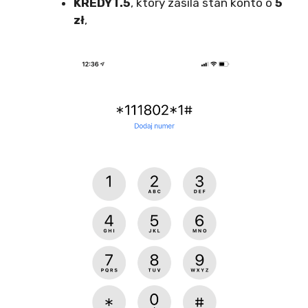
KREDYT.5
, który zasila stan konto o
5
zł
,