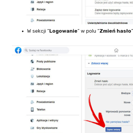
W sekcji “
Logowanie
” w polu “
Zmień hasło