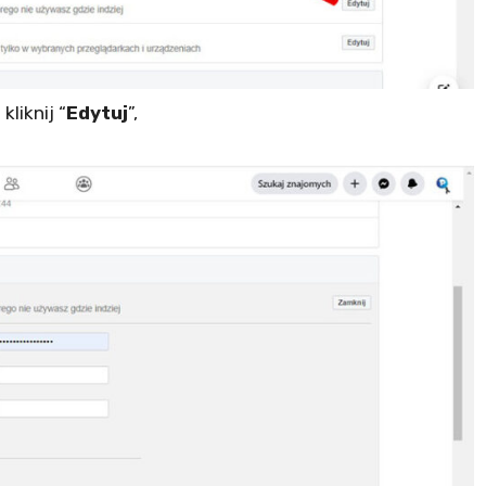
” kliknij “
Edytuj
”,