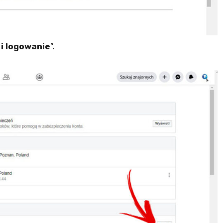
i logowanie
”.