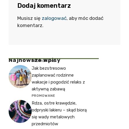
Dodaj komentarz
Musisz się
zalogować
, aby móc dodać
komentarz.
Najnowsze Wpisy
PROMOWANE
Jak bezstresowo
zaplanować rodzinne
wakacje i pogodzić relaks z
aktywną zabawą
PROMOWANE
Rdza, ostre krawędzie,
odpryski lakieru – skąd biorą
się wady metalowych
przedmiotów