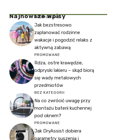
Najnowsze Wpisy
PROMOWANE
Jak bezstresowo
zaplanować rodzinne
wakacje i pogodzić relaks z
aktywną zabawą
PROMOWANE
Rdza, ostre krawędzie,
odpryski lakieru – skąd biorą
się wady metalowych
przedmiotów
BEZ KATEGORII
Na co zwrócić uwagę przy
montażu baterii kuchennej
pod oknem?
PROMOWANE
Jak DryAssist dobiera
parametry suszenia i