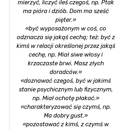
mierzyć, liczyć ileś czegoś, np. Ptak
ma pióra i dziób. Dom ma sześć
pięter.»
«być wyposażonym w coś, co
odznacza się jakąś cechą; też: być z
kimś w relacji określonej przez jakąś
cechę, np. Miał siwe włosy i
krzaczaste brwi. Masz złych
doradców.»
«doznawać czegoś, być w jakimś
stanie psychicznym lub fizycznym,
np. Miał ochotę płakać.»
«charakteryzować się czymś, np.
Ma dobry gust.»
«pozostawać z kimś, z czymś w