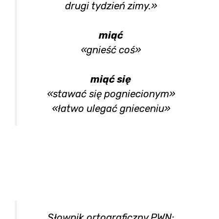
drugi tydzień zimy.»
miąć
«gnieść coś»
miąć się
«stawać się pogniecionym»
«łatwo ulegać gnieceniu»
Słownik ortograficzny PWN: