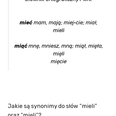
mieć
mam, mają; miej•cie; miał,
mieli
miąć
mnę, mniesz, mną; miął, mięła,
mięli
mięcie
Jakie są synonimy do słów “mieli”
oraz “mięli”?