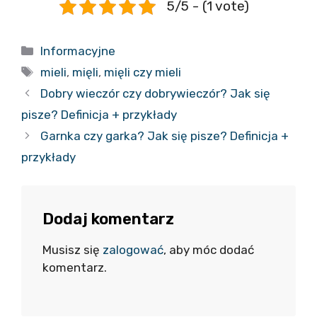
5/5 - (1 vote)
Kategorie
Informacyjne
Tagi
mieli
,
mięli
,
mięli czy mieli
Dobry wieczór czy dobrywieczór? Jak się
pisze? Definicja + przykłady
Garnka czy garka? Jak się pisze? Definicja +
przykłady
Dodaj komentarz
Musisz się
zalogować
, aby móc dodać
komentarz.