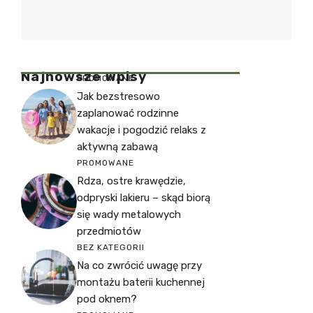
Najnowsze Wpisy
PROMOWANE
Jak bezstresowo
zaplanować rodzinne
wakacje i pogodzić relaks z
aktywną zabawą
PROMOWANE
Rdza, ostre krawędzie,
odpryski lakieru – skąd biorą
się wady metalowych
przedmiotów
BEZ KATEGORII
Na co zwrócić uwagę przy
montażu baterii kuchennej
pod oknem?