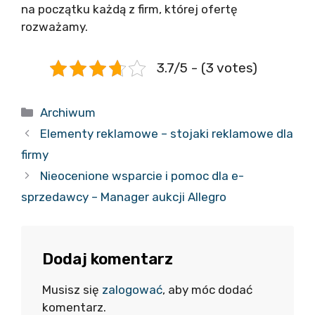
na początku każdą z firm, której ofertę
rozważamy.
3.7/5 - (3 votes)
Kategorie
Archiwum
Elementy reklamowe – stojaki reklamowe dla
firmy
Nieocenione wsparcie i pomoc dla e-
sprzedawcy – Manager aukcji Allegro
Dodaj komentarz
Musisz się
zalogować
, aby móc dodać
komentarz.