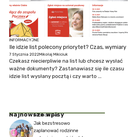
INFORMACYJNE
Ile idzie list polecony priorytet? Czas, wymiary
7 Stycznia 2022
Mikołaj Mikiciuk
Czekasz niecierpliwie na list lub chcesz wysłać
ważne dokumenty? Zastanawiasz się ile czasu
idzie list wysłany pocztą i czy warto ...
Najnowsze Wpisy
PROMOWANE
Jak bezstresowo
zaplanować rodzinne