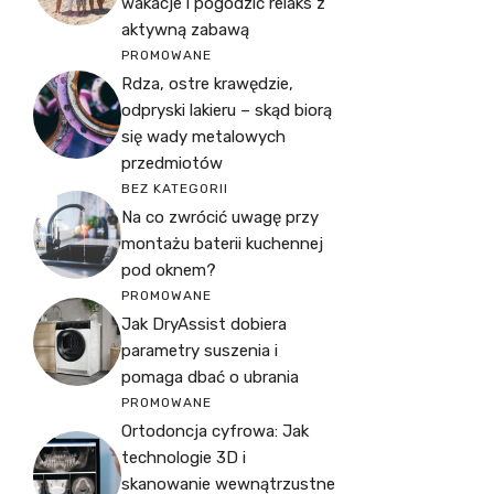
wakacje i pogodzić relaks z
aktywną zabawą
PROMOWANE
Rdza, ostre krawędzie,
odpryski lakieru – skąd biorą
się wady metalowych
przedmiotów
BEZ KATEGORII
Na co zwrócić uwagę przy
montażu baterii kuchennej
pod oknem?
PROMOWANE
Jak DryAssist dobiera
parametry suszenia i
pomaga dbać o ubrania
PROMOWANE
Ortodoncja cyfrowa: Jak
technologie 3D i
skanowanie wewnątrzustne