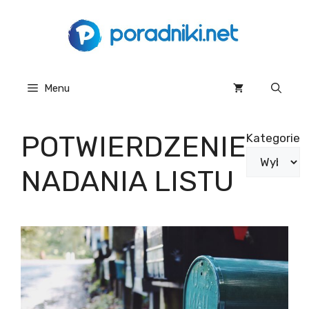
Przejdź
do
treści
Menu
POTWIERDZENIE
Kategorie
NADANIA LISTU