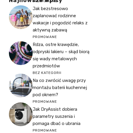
Najnowsze Wpisy
PROMOWANE
Jak bezstresowo
zaplanować rodzinne
wakacje i pogodzić relaks z
aktywną zabawą
PROMOWANE
Rdza, ostre krawędzie,
odpryski lakieru – skąd biorą
się wady metalowych
przedmiotów
BEZ KATEGORII
Na co zwrócić uwagę przy
montażu baterii kuchennej
pod oknem?
PROMOWANE
Jak DryAssist dobiera
parametry suszenia i
pomaga dbać o ubrania
PROMOWANE