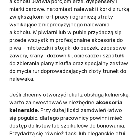
alkoholu ułatwią porcjomierze, dyspensery i
miarki barowe, natomiast nalewaki i korki z rurką
zwiększą komfort pracy i ograniczą straty
wynikające z nieprecyzyjnego nalewania
alkoholu. W piwiarni lub w pubie przydadzą się
przede wszystkim profesjonalne akcesoria do
piwa – młoteczki i stojaki do beczek, zapasowe
zawory, krany i dozowniki, ociekacze i szpatułki
do zbierania piany z kufla oraz specjalny zestaw
do mycia rur doprowadzających złoty trunek do
nalewaka.
Jeśli chcemy otworzyć lokal z obsługą kelnerską,
warto zainwestować w niezbędne
akcesoria
kelnerskie
. Przy dużej ilości zamówień łatwo
się pogubić, dlatego pracownicy powinni mieć
dostęp do listew lub szpikulców do bonowania.
Przydadzą się również tacki lub eleganckie etui