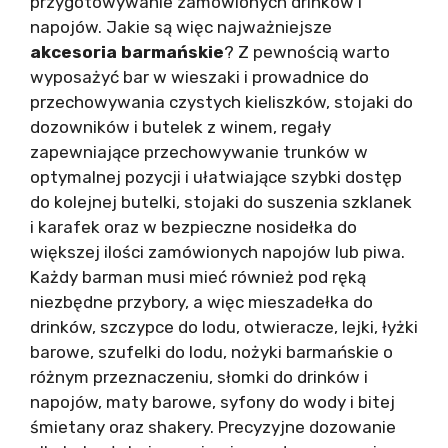
przygotowywanie zamówionych drinków i
napojów. Jakie są więc najważniejsze
akcesoria barmańskie
? Z pewnością warto
wyposażyć bar w wieszaki i prowadnice do
przechowywania czystych kieliszków, stojaki do
dozowników i butelek z winem, regały
zapewniające przechowywanie trunków w
optymalnej pozycji i ułatwiające szybki dostęp
do kolejnej butelki, stojaki do suszenia szklanek
i karafek oraz w bezpieczne nosidełka do
większej ilości zamówionych napojów lub piwa.
Każdy barman musi mieć również pod ręką
niezbędne przybory, a więc mieszadełka do
drinków, szczypce do lodu, otwieracze, lejki, łyżki
barowe, szufelki do lodu, nożyki barmańskie o
różnym przeznaczeniu, słomki do drinków i
napojów, maty barowe, syfony do wody i bitej
śmietany oraz shakery. Precyzyjne dozowanie