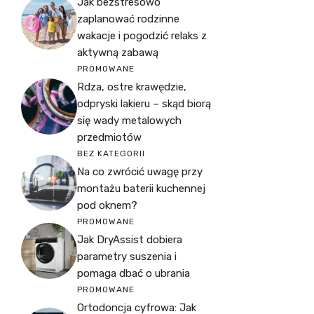
Jak bezstresowo
zaplanować rodzinne
wakacje i pogodzić relaks z
aktywną zabawą
PROMOWANE
Rdza, ostre krawędzie,
odpryski lakieru – skąd biorą
się wady metalowych
przedmiotów
BEZ KATEGORII
Na co zwrócić uwagę przy
montażu baterii kuchennej
pod oknem?
PROMOWANE
Jak DryAssist dobiera
parametry suszenia i
pomaga dbać o ubrania
PROMOWANE
Ortodoncja cyfrowa: Jak