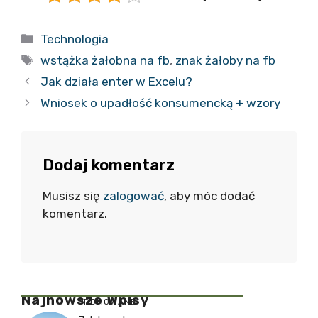
Kategorie
Technologia
Tagi
wstążka żałobna na fb
,
znak żałoby na fb
Jak działa enter w Excelu?
Wniosek o upadłość konsumencką + wzory
Dodaj komentarz
Musisz się
zalogować
, aby móc dodać
komentarz.
Najnowsze Wpisy
PROMOWANE