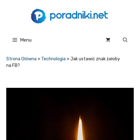
Przejdź
do
treści
Menu
Strona Główna
»
Technologia
»
Jak ustawić znak żałoby
na FB?