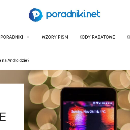
PORADNIKI
WZORY PISM
KODY RABATOWE
K
e na Androidzie?
E