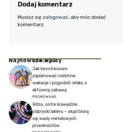
Dodaj komentarz
Musisz się
zalogować
, aby móc dodać
komentarz.
Najnowsze Wpisy
PROMOWANE
Jak bezstresowo
zaplanować rodzinne
wakacje i pogodzić relaks z
aktywną zabawą
PROMOWANE
Rdza, ostre krawędzie,
odpryski lakieru – skąd biorą
się wady metalowych
przedmiotów