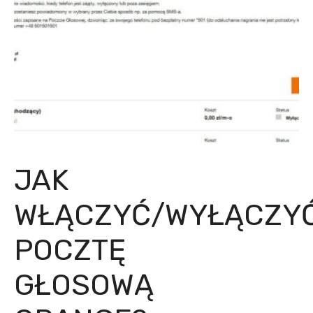
JAK
WŁĄCZYĆ/WYŁĄCZY
POCZTĘ
GŁOSOWĄ