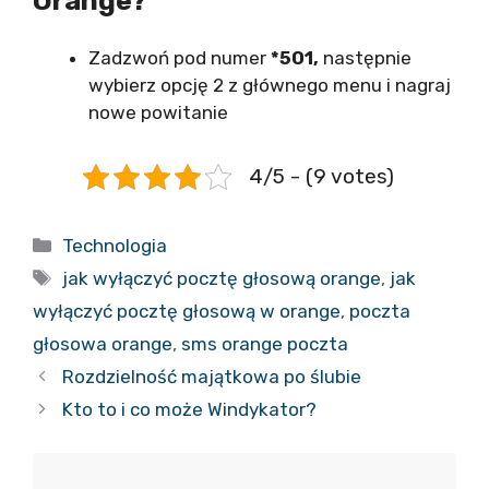
Orange?
Zadzwoń pod numer
*501,
następnie
wybierz opcję 2 z głównego menu i nagraj
nowe powitanie
4/5 - (9 votes)
Kategorie
Technologia
Tagi
jak wyłączyć pocztę głosową orange
,
jak
wyłączyć pocztę głosową w orange
,
poczta
głosowa orange
,
sms orange poczta
Rozdzielność majątkowa po ślubie
Kto to i co może Windykator?