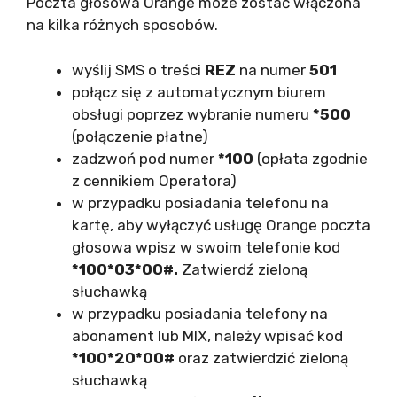
Poczta głosowa Orange może zostać włączona
na kilka różnych sposobów.
wyślij SMS o treści
REZ
na numer
501
połącz się z automatycznym biurem
obsługi poprzez wybranie numeru
*500
(połączenie płatne)
zadzwoń pod numer
*100
(opłata zgodnie
z cennikiem Operatora)
w przypadku posiadania telefonu na
kartę, aby wyłączyć usługę Orange poczta
głosowa wpisz w swoim telefonie kod
*100*03*00#.
Zatwierdź zieloną
słuchawką
w przypadku posiadania telefony na
abonament lub MIX, należy wpisać kod
*100*20*00#
oraz zatwierdzić zieloną
słuchawką