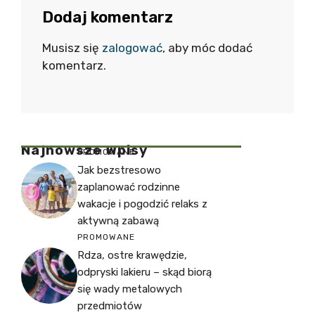
Dodaj komentarz
Musisz się
zalogować
, aby móc dodać
komentarz.
Najnowsze Wpisy
PROMOWANE
Jak bezstresowo
zaplanować rodzinne
wakacje i pogodzić relaks z
aktywną zabawą
PROMOWANE
Rdza, ostre krawędzie,
odpryski lakieru – skąd biorą
się wady metalowych
przedmiotów