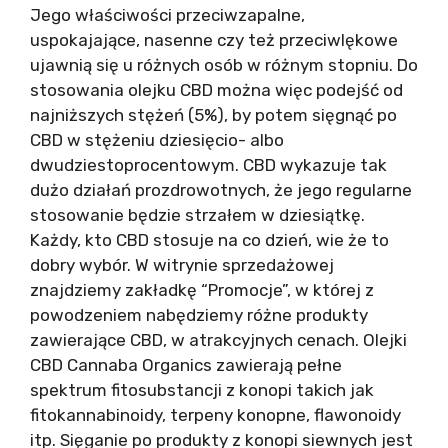
Jego właściwości przeciwzapalne,
uspokajające, nasenne czy też przeciwlękowe
ujawnią się u różnych osób w różnym stopniu. Do
stosowania olejku CBD można więc podejść od
najniższych stężeń (5%), by potem sięgnąć po
CBD w stężeniu dziesięcio- albo
dwudziestoprocentowym. CBD wykazuje tak
dużo działań prozdrowotnych, że jego regularne
stosowanie będzie strzałem w dziesiątkę.
Każdy, kto CBD stosuje na co dzień, wie że to
dobry wybór. W witrynie sprzedażowej
znajdziemy zakładkę “Promocje”, w której z
powodzeniem nabędziemy różne produkty
zawierające CBD, w atrakcyjnych cenach. Olejki
CBD Cannaba Organics zawierają pełne
spektrum fitosubstancji z konopi takich jak
fitokannabinoidy, terpeny konopne, flawonoidy
itp. Sięganie po produkty z konopi siewnych jest