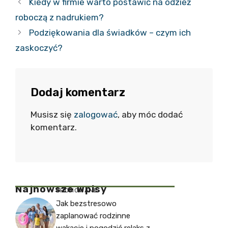
Kiedy w firmie warto postawić na odzież
roboczą z nadrukiem?
Podziękowania dla świadków – czym ich
zaskoczyć?
Dodaj komentarz
Musisz się
zalogować
, aby móc dodać
komentarz.
Najnowsze Wpisy
PROMOWANE
Jak bezstresowo
zaplanować rodzinne
wakacje i pogodzić relaks z