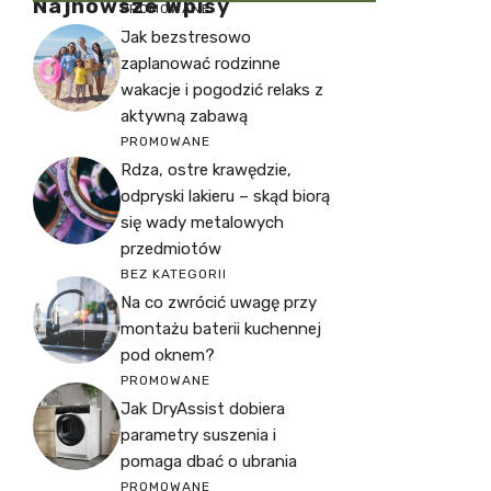
Najnowsze Wpisy
PROMOWANE
Jak bezstresowo
zaplanować rodzinne
wakacje i pogodzić relaks z
aktywną zabawą
PROMOWANE
Rdza, ostre krawędzie,
odpryski lakieru – skąd biorą
się wady metalowych
przedmiotów
BEZ KATEGORII
Na co zwrócić uwagę przy
montażu baterii kuchennej
pod oknem?
PROMOWANE
Jak DryAssist dobiera
parametry suszenia i
pomaga dbać o ubrania
PROMOWANE