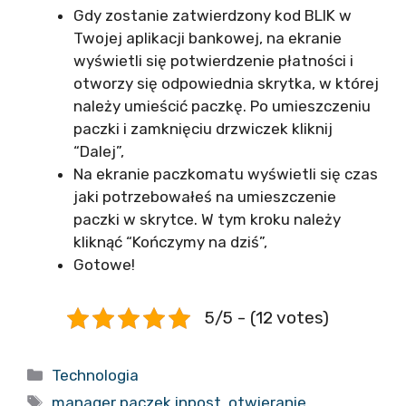
Gdy zostanie zatwierdzony kod BLIK w
Twojej aplikacji bankowej, na ekranie
wyświetli się potwierdzenie płatności i
otworzy się odpowiednia skrytka, w której
należy umieścić paczkę. Po umieszczeniu
paczki i zamknięciu drzwiczek kliknij
“Dalej”,
Na ekranie paczkomatu wyświetli się czas
jaki potrzebowałeś na umieszczenie
paczki w skrytce. W tym kroku należy
kliknąć “Kończymy na dziś”,
Gotowe!
5/5 - (12 votes)
Kategorie
Technologia
Tagi
manager paczek inpost
,
otwieranie