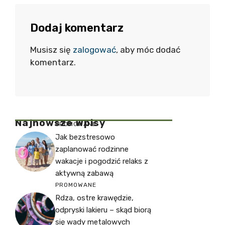
Dodaj komentarz
Musisz się
zalogować
, aby móc dodać
komentarz.
Najnowsze Wpisy
PROMOWANE
Jak bezstresowo
zaplanować rodzinne
wakacje i pogodzić relaks z
aktywną zabawą
PROMOWANE
Rdza, ostre krawędzie,
odpryski lakieru – skąd biorą
się wady metalowych