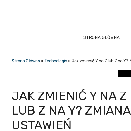
Przejdź
do
treści
STRONA GŁÓWNA
Strona Główna
»
Technologia
»
Jak zmienić Y na Z lub Z na Y?
JAK ZMIENIĆ Y NA Z
LUB Z NA Y? ZMIANA
USTAWIEŃ