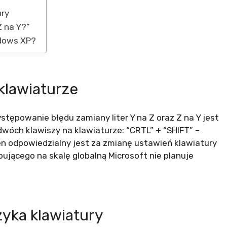
ury
Z na Y?”
ndows XP?
klawiaturze
stępowanie błędu zamiany liter Y na Z oraz Z na Y jest
 dwóch klawiszy na klawiaturze: “CRTL” + “SHIFT” –
en odpowiedzialny jest za zmianę ustawień klawiatury
ącego na skalę globalną Microsoft nie planuje
zyka klawiatury