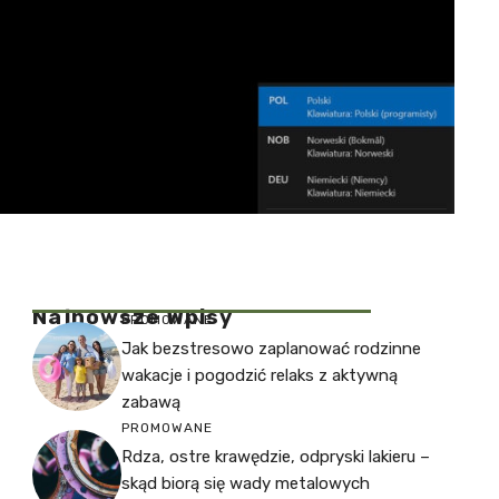
Najnowsze Wpisy
PROMOWANE
Jak bezstresowo zaplanować rodzinne
wakacje i pogodzić relaks z aktywną
zabawą
PROMOWANE
Rdza, ostre krawędzie, odpryski lakieru –
skąd biorą się wady metalowych