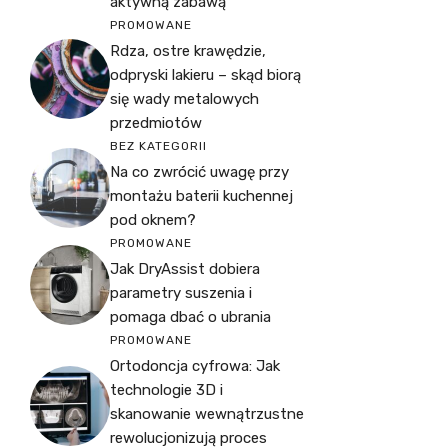
aktywną zabawą
PROMOWANE
Rdza, ostre krawędzie,
odpryski lakieru – skąd biorą
się wady metalowych
przedmiotów
BEZ KATEGORII
Na co zwrócić uwagę przy
montażu baterii kuchennej
pod oknem?
PROMOWANE
Jak DryAssist dobiera
parametry suszenia i
pomaga dbać o ubrania
PROMOWANE
Ortodoncja cyfrowa: Jak
technologie 3D i
skanowanie wewnątrzustne
rewolucjonizują proces