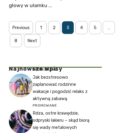
głowy w ułamku ...
Previous
1
2
3
4
5
…
8
Next
Najnowsze Wpisy
PROMOWANE
Jak bezstresowo
zaplanować rodzinne
wakacje i pogodzić relaks z
aktywną zabawą
PROMOWANE
Rdza, ostre krawędzie,
odpryski lakieru – skąd biorą
się wady metalowych